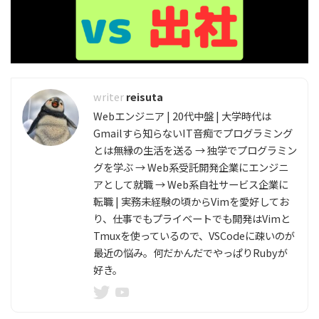
reisuta
Webエンジニア | 20代中盤 | 大学時代は
Gmailすら知らないIT音痴でプログラミング
とは無縁の生活を送る → 独学でプログラミン
グを学ぶ → Web系受託開発企業にエンジニ
アとして就職 → Web系自社サービス企業に
転職 | 実務未経験の頃からVimを愛好してお
り、仕事でもプライベートでも開発はVimと
Tmuxを使っているので、VSCodeに疎いのが
最近の悩み。何だかんだでやっぱりRubyが
好き。