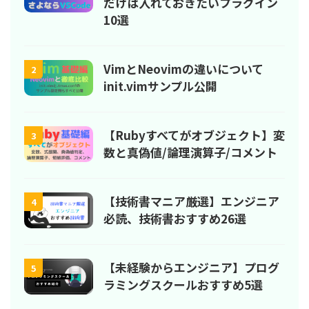
だけは入れておきたいプラグイン
10選
VimとNeovimの違いについて
2
init.vimサンプル公開
【Rubyすべてがオブジェクト】変
3
数と真偽値/論理演算子/コメント
【技術書マニア厳選】エンジニア
4
必読、技術書おすすめ26選
【未経験からエンジニア】プログ
5
ラミングスクールおすすめ5選