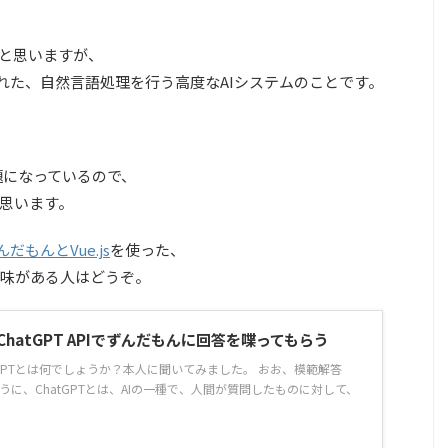
と思いますが、
開発された、自然言語処理を行う高度なAIシステムのことです。
話題になっているので、
思います。
だもんとVue.js
を使った、
味がある人はどうぞ。
sとChatGPT APIでずんだもんに回答を喋ってもらう
hatGPTとは何でしょうか？本人に聞いてみました。 おお、模範解答
うに、ChatGPTとは、AIの一種で、人間が質問したものに対して、