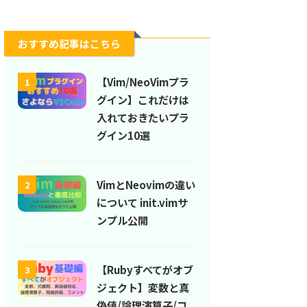
おすすめ記事はこちら
【Vim/NeoVimプラ
1
グイン】これだけは
入れておきたいプラ
グイン10選
VimとNeovimの違い
2
について init.vimサ
ンプル公開
【Rubyすべてがオブ
3
ジェクト】変数と真
偽値/論理演算子/コ