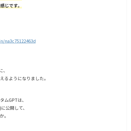
う感じです。
/n/na3c75122463d
に、
使えるようになりました。
タムGPTは、
しい)に公開して、
か。