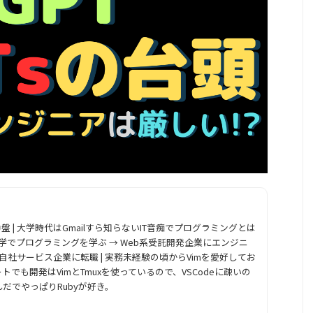
代中盤 | 大学時代はGmailすら知らないIT音痴でプログラミングとは
独学でプログラミングを学ぶ → Web系受託開発企業にエンジニ
系自社サービス企業に転職 | 実務未経験の頃からVimを愛好してお
でも開発はVimとTmuxを使っているので、VSCodeに疎いの
だでやっぱりRubyが好き。