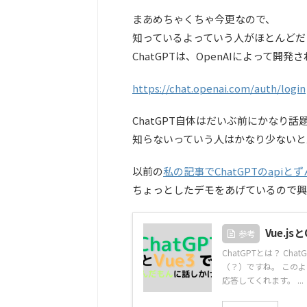
まあめちゃくちゃ今更なので、
知っているよっていう人がほとんどだ
ChatGPTは、OpenAIによって
https://chat.openai.com/auth/login
ChatGPT自体はだいぶ前にかなり
知らないっていう人はかなり少ないと
以前の
私の記事でChatGPTのapiとずん
ちょっとしたデモをあげているので興
Vue.j
参考
ChatGPTとは？ C
（？）ですね。 このよ
応答してくれます。 ...