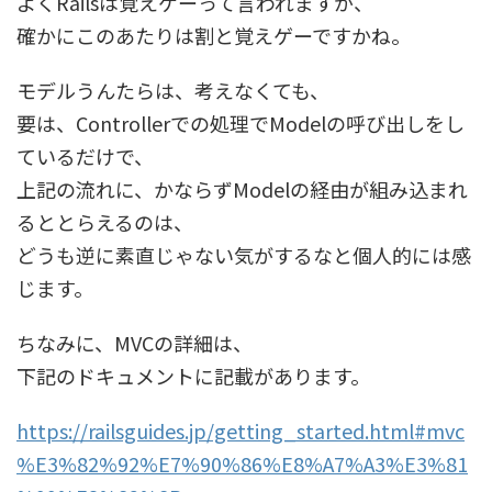
よくRailsは覚えゲーって言われますが、
確かにこのあたりは割と覚えゲーですかね。
モデルうんたらは、考えなくても、
要は、Controllerでの処理でModelの呼び出しをし
ているだけで、
上記の流れに、かならずModelの経由が組み込まれ
るととらえるのは、
どうも逆に素直じゃない気がするなと個人的には感
じます。
ちなみに、MVCの詳細は、
下記のドキュメントに記載があります。
https://railsguides.jp/getting_started.html#mvc
%E3%82%92%E7%90%86%E8%A7%A3%E3%81