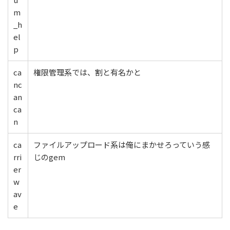
m
_h
el
p
ca
権限管理系では、割と有名かと
nc
an
ca
n
ca
ファイルアップロード系は俺にまかせろっていう感
rri
じのgem
er
w
av
e