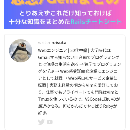
reisuta
Webエンジニア | 20代中盤 | 大学時代は
Gmailすら知らないIT音痴でプログラミング
とは無縁の生活を送る → 独学でプログラミン
グを学ぶ → Web系受託開発企業にエンジニ
アとして就職 → Web系自社サービス企業に
転職 | 実務未経験の頃からVimを愛好してお
り、仕事でもプライベートでも開発はVimと
Tmuxを使っているので、VSCodeに疎いのが
最近の悩み。何だかんだでやっぱりRubyが
好き。