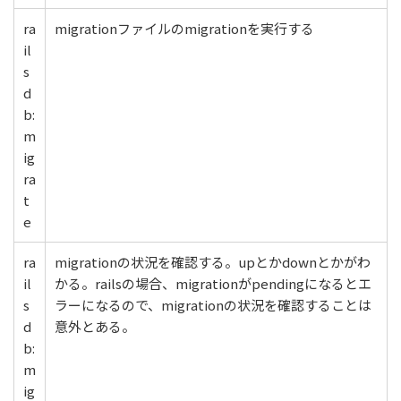
ra
migrationファイルのmigrationを実行する
il
s
d
b:
m
ig
ra
t
e
ra
migrationの状況を確認する。upとかdownとかがわ
il
かる。railsの場合、migrationがpendingになるとエ
s
ラーになるので、migrationの状況を確認することは
d
意外とある。
b:
m
ig