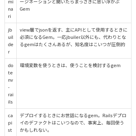
mi
ージネーションと聞いたらまっさきに思い浮かぶ
na
Gem
ri
jb
view層でjsonを返す、主にAPIとして使用するときに
uil
必須になるGem。一応jbuiler以外にも、代わりとな
de
るgemはたくさんあるが、知名度はこいつが圧倒的
r
do
環境変数を使うときは、使うことを検討するgem
te
nv
-
rai
ils
ca
デプロイするときにお世話になるgem。Railsデプロ
pi
イのデファクトはこいつなので、事実上、毎回使う
st
かもしれない。