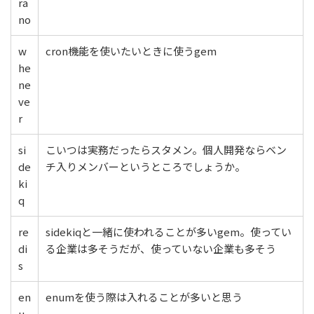
ra
no
w
cron機能を使いたいときに使うgem
he
ne
ve
r
si
こいつは実務だったらスタメン。個人開発ならベン
de
チ入りメンバーというところでしょうか。
ki
q
re
sidekiqと一緒に使われることが多いgem。使ってい
di
る企業は多そうだが、使っていない企業も多そう
s
en
enumを使う際は入れることが多いと思う
u