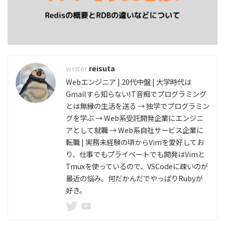
reisuta
Webエンジニア | 20代中盤 | 大学時代は
Gmailすら知らないIT音痴でプログラミング
とは無縁の生活を送る → 独学でプログラミン
グを学ぶ → Web系受託開発企業にエンジニ
アとして就職 → Web系自社サービス企業に
転職 | 実務未経験の頃からVimを愛好してお
り、仕事でもプライベートでも開発はVimと
Tmuxを使っているので、VSCodeに疎いのが
最近の悩み。何だかんだでやっぱりRubyが
好き。