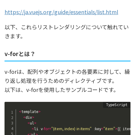
https://ja.vuejs.org/guide/essentials/list.html
以下、これらリストレンダリングについて触れてい
きます。
v-forとは？
v-forは、配列やオブジェクトの各要素に対して、繰
り返し処理を行うためのディレクティブです。
以下は、v-forを使用したサンプルコードです。
<
>
template
<
>
div
<
>
ul
<
-
for
=
"(item, index) in items"
:
=
"item"
>
{
{
}
li v
key
 item 
<
/
>
ul