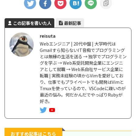
この記事を書いた人
最新記事
reisuta
Webエンジニア | 20代中盤 | 大学時代は
Gmailすら知らないIT音痴でプログラミング
とは無縁の生活を送る → 独学でプログラミン
グを学ぶ → Web系受託開発企業にエンジニ
アとして就職 → Web系自社サービス企業に
転職 | 実務未経験の頃からVimを愛好してお
り、仕事でもプライベートでも開発はVimと
Tmuxを使っているので、VSCodeに疎いのが
最近の悩み。何だかんだでやっぱりRubyが
好き。
おすすめ記事はこちら