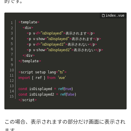
的です。
<
>
template
<
>
div
<
-
if
=
"isDisplayed"
>
<
/
>
p v
表示されます
p
<
-
=
"isDisplayed"
>
<
/
>
p v
show
表示されます
p
<
-
if
=
"isDisplayed2"
>
<
/
>
p v
表示されない
p
<
-
=
"isDisplayed2"
>
<
/
>
p v
show
表示されない
p
<
/
>
div
<
/
>
template
<
=
"ts"
>
script setup lang
import
{
}
from
'vue'
 ref 
const
=
ref
(
true
)
 isDisplayed 
const
=
ref
(
false
)
 isDisplayed2 
<
/
>
script
この場合、表示されますの部分だけ画面に表示され
ます。