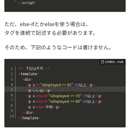
<
/
>
script
ただ、else-ifとかelseを使う場合は、
タグを連続で記述する必要があります。
そのため、下記のようなコードは書けません。
<
!
--
--
>
 下記は不可 
<
>
template
<
>
div
<
-
if
=
"isDisplayed >= 80"
>
80
<
/
>
p v
以上
p
<
>
<
/
>
p
いいね
p
<
-
else
-
if
=
"isDisplayed >= 70"
>
70
<
/
>
p v
以上
p
<
-
else
-
if
=
"isDisplayed >= 60"
>
60
<
/
>
p v
以上
p
<
-
else
>
<
/
>
p v
不明
p
<
/
>
div
<
/
>
template