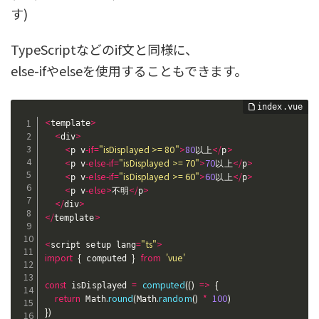
す)
TypeScriptなどのif文と同様に、
else-ifやelseを使用することもできます。
<
>
template
<
>
div
<
-
if
=
"isDisplayed >= 80"
>
80
<
/
>
p v
以上
p
<
-
else
-
if
=
"isDisplayed >= 70"
>
70
<
/
>
p v
以上
p
<
-
else
-
if
=
"isDisplayed >= 60"
>
60
<
/
>
p v
以上
p
<
-
else
>
<
/
>
p v
不明
p
<
/
>
div
<
/
>
template
<
=
"ts"
>
script setup lang
import
{
}
from
'vue'
 computed 
const
=
computed
(
(
)
=>
{
 isDisplayed 
return
.
round
(
.
random
(
)
*
100
)
 Math
Math
}
)