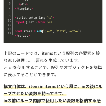
<
/
>
div
<
/
>
template
<
=
"ts"
>
script setup lang
import
{
}
from
'vue'
 ref 
const
=
ref
(
[
'りんご'
,
'バナナ'
,
'みかん'
]
)
 items 
<
/
>
script
上記のコードでは、itemsという配列の各要素を繰
り返し処理し、li要素を生成しています。
v-forを使用することで、配列やオブジェクトを簡単
に表示することができます。
構文自体は、item in itemsという風に、inの後にル
ープさせたい変数を持ってきて、
inの前にループ内部で使用したい変数を格納する感