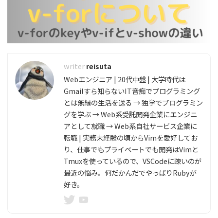
reisuta
Webエンジニア | 20代中盤 | 大学時代は
Gmailすら知らないIT音痴でプログラミング
とは無縁の生活を送る → 独学でプログラミン
グを学ぶ → Web系受託開発企業にエンジニ
アとして就職 → Web系自社サービス企業に
転職 | 実務未経験の頃からVimを愛好してお
り、仕事でもプライベートでも開発はVimと
Tmuxを使っているので、VSCodeに疎いのが
最近の悩み。何だかんだでやっぱりRubyが
好き。