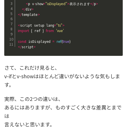
<
-
=
"isDisplayed"
>
<
/
>
p v
show
表示されます
p
<
/
>
div
<
/
>
template
<
=
"ts"
>
script setup lang
import
{
}
from
'vue'
 ref 
const
=
ref
(
true
)
 isDisplayed 
<
/
>
script
さて、これだけ見ると、
v-ifとv-showはほとんど違いがないような気もしま
す。
実際、この2つの違いは、
あるにはありますが、ものすごく大きな差異とまで
は
言えないと思います。