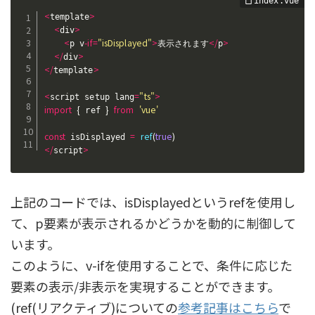
<
>
template
<
>
div
<
-
if
=
"isDisplayed"
>
<
/
>
p v
表示されます
p
<
/
>
div
<
/
>
template
<
=
"ts"
>
script setup lang
import
{
}
from
'vue'
 ref 
const
=
ref
(
true
)
 isDisplayed 
<
/
>
script
上記のコードでは、isDisplayedというrefを使用し
て、p要素が表示されるかどうかを動的に制御して
います。
このように、v-ifを使用することで、条件に応じた
要素の表示/非表示を実現することができます。
(ref(リアクティブ)についての
参考記事はこちら
で