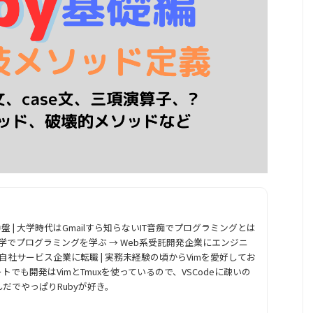
代中盤 | 大学時代はGmailすら知らないIT音痴でプログラミングとは
独学でプログラミングを学ぶ → Web系受託開発企業にエンジニ
系自社サービス企業に転職 | 実務未経験の頃からVimを愛好してお
でも開発はVimとTmuxを使っているので、VSCodeに疎いの
だでやっぱりRubyが好き。