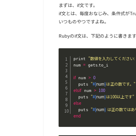
まずは、if文です。
if文とは、毎度おなじみ、条件式がTr
いつものやつですよね。
Rubyのif文は、下記のように書きま
"数値を入力してください: 
print 
=
.
num 
 gets
to_i

if
>
0
 num 
"
#{
num
}
は正の数です。"
  puts 
elsif
>
100
 num 
"
#{
num
}
は100以上です"
  puts 
else
"
#{
num
}
 は正の数ではあ
  puts 
end