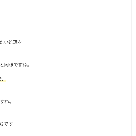
行したい処理を
語と同様ですね。
で、
すね。
ちです