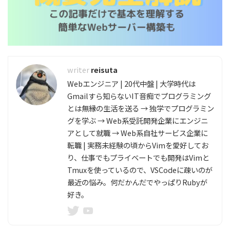
reisuta
Webエンジニア | 20代中盤 | 大学時代は
Gmailすら知らないIT音痴でプログラミング
とは無縁の生活を送る → 独学でプログラミン
グを学ぶ → Web系受託開発企業にエンジニ
アとして就職 → Web系自社サービス企業に
転職 | 実務未経験の頃からVimを愛好してお
り、仕事でもプライベートでも開発はVimと
Tmuxを使っているので、VSCodeに疎いのが
最近の悩み。何だかんだでやっぱりRubyが
好き。