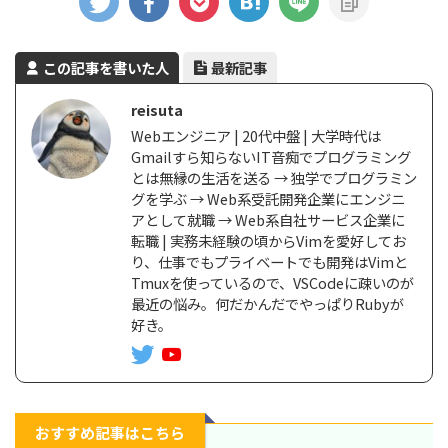
この記事を書いた人
最新記事
reisuta
Webエンジニア | 20代中盤 | 大学時代は
Gmailすら知らないIT音痴でプログラミング
とは無縁の生活を送る → 独学でプログラミン
グを学ぶ → Web系受託開発企業にエンジニ
アとして就職 → Web系自社サービス企業に
転職 | 実務未経験の頃からVimを愛好してお
り、仕事でもプライベートでも開発はVimと
Tmuxを使っているので、VSCodeに疎いのが
最近の悩み。何だかんだでやっぱりRubyが
好き。
おすすめ記事はこちら