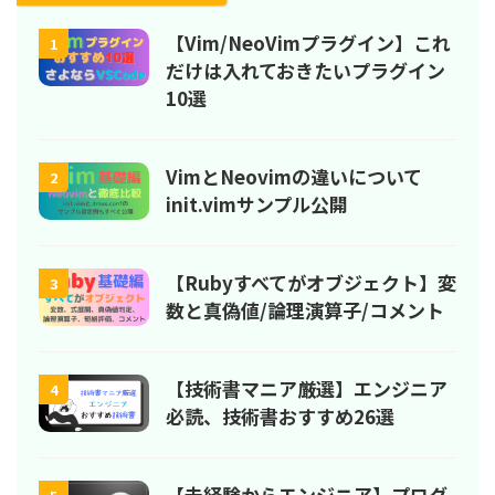
【Vim/NeoVimプラグイン】これ
1
だけは入れておきたいプラグイン
10選
VimとNeovimの違いについて
2
init.vimサンプル公開
【Rubyすべてがオブジェクト】変
3
数と真偽値/論理演算子/コメント
【技術書マニア厳選】エンジニア
4
必読、技術書おすすめ26選
【未経験からエンジニア】プログ